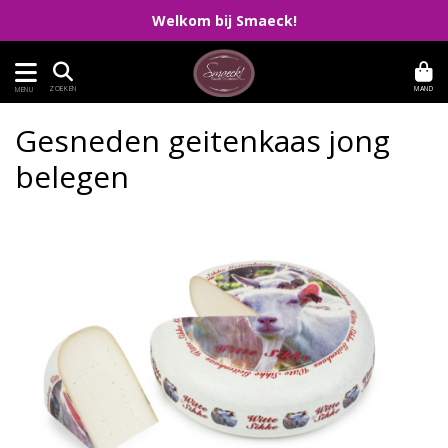
Welkom bij Smaeck!
MAND
ZOEKEN
MENU
Gesneden geitenkaas jong
belegen