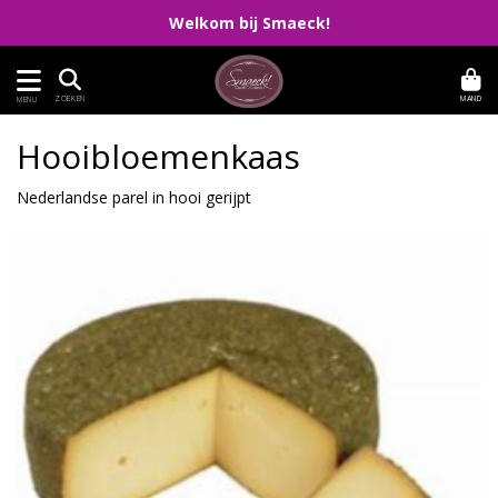
Welkom bij Smaeck!
MAND
ZOEKEN
MENU
Hooibloemenkaas
Nederlandse parel in hooi gerijpt