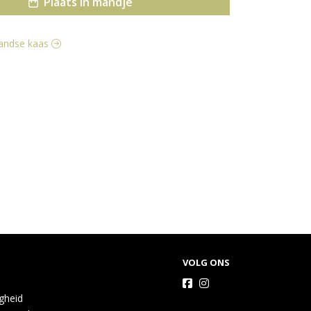
Plaats in mandje
llandse kaas
VOLG ONS
igheid