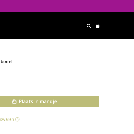
 borrel
Plaats in mandje
eeswaren