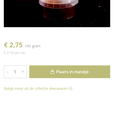
€ 2,75
100 gram
€ 27,50 per kilo
Plaats in mandje
–
+
Bekijk meer uit de collectie vleeswaren