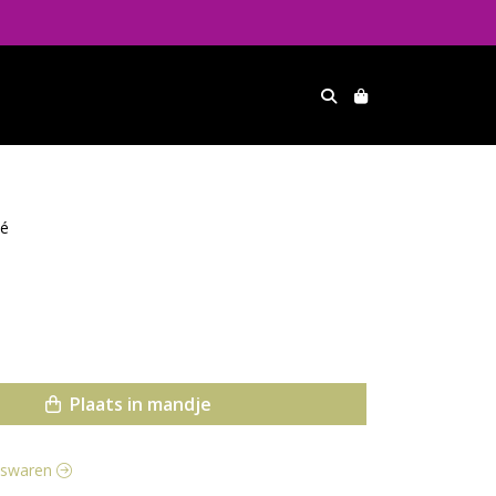
té
Plaats in mandje
eeswaren