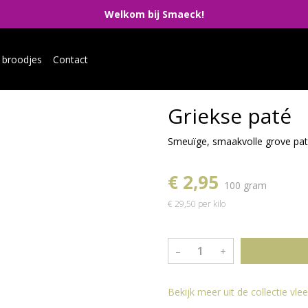
Welkom bij Smaeck!
 broodjes
Contact
Griekse paté
a
Smeuïge, smaakvolle grove pa
€ 2,95
100 gram
€ 29,50 per kilo
–
+
Bekijk meer uit de collectie vl