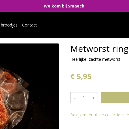
Welkom bij Smaeck!
 broodjes
Contact
Metworst ring
Heerlijke, zachte metworst
€ 5,95
–
+
Bekijk meer uit de collectie vl