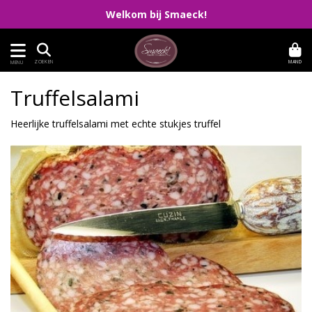
Welkom bij Smaeck!
MAND
ZOEKEN
MENU
Truffelsalami
Heerlijke truffelsalami met echte stukjes truffel